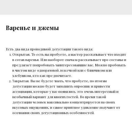
Варенье и джемы
Есть два вида проводимой дегустации такого вида:
Открытая. То есть вы пробуете, а мастер рассказывает что входит
в сотав варенья. Или наоборот сначала рассказывает про составы и
предлагает попробовать заинтересовавшие вас. Можно пробовать
в чистом виде одноразовой ложечкой или с блинчиком или
хлебушком, кто как предпочитает.
Закрытая. Вы не будете знать, что пробуете, по итогам
дегустации можно будет заполнить опросник и привести
ассоциации, которые у вас появились. это очень интересный и
необычный вариант для многих гостей. Во время такой
дегустации человек максимально концентрируется на своих
вкусовых ощущениях, и самое приятное удивление получают от
осознания своих дегустационных особенностей.