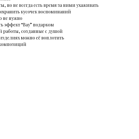
ы, но не всегда есть время за ними ухаживать
 сохранить кусочек воспоминаний
го не нужно
ть эффект “Вау” подарком
й работы, созданные с душой
в изделиях можно её воплотить
 композиций