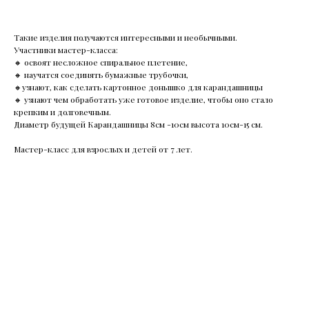
Такие изделия получаются интересными и необычными.
Участники мастер-класса:
🔸 освоят несложное спиральное плетение,
🔸 научатся соединять бумажные трубочки,
🔸узнают, как сделать картонное донышко для карандашницы
🔸 узнают чем обработать уже готовое изделие, чтобы оно стало
крепким и долговечным.
Диаметр будущей Карандашницы 8см -10см высота 10см-15 см.
Мастер-класс для взрослых и детей от 7 лет.