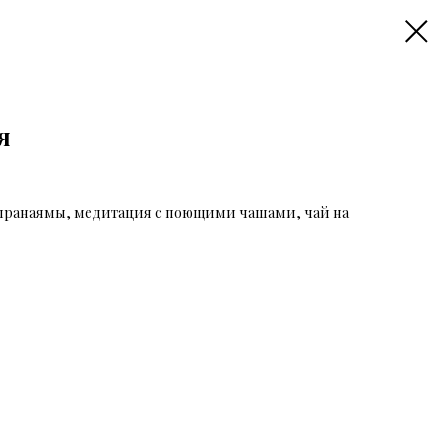
я
 пранаямы, медитация с поющими чашами, чай на