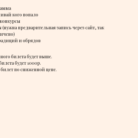
рамма
ливай кого попало
 конкурсы
 (нужна предварительная запись через сайт, так
ничено)
радиций и обрядов
дного билета будет выше.
билета будет 1000р.
 билет по сниженной цене.